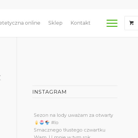
etetyczna online
Sklep
Kontakt
Z
INSTAGRAM
Sezon na lody uważam za otwarty
#lo
Smacznego tłustego czwartku
Wam. U mnie w tym rok
,