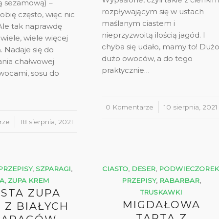
tą sezamową) –
rozpływającym się w ustach
bię często, więc nic
maślanym ciastem i
Ale tak naprawdę
nieprzyzwoitą ilością jagód. I
 wiele, wiele więcej
chyba się udało, mamy to! Dużo
. Nadaje się do
dużo owoców, a do tego
nia chałwowej
praktycznie…
owocami, sosu do
0 Komentarze
/
10 sierpnia, 2021
rze
18 sierpnia, 2021
PRZEPISY
,
SZPARAGI
,
CIASTO
,
DESER
,
PODWIECZORE
A
,
ZUPA KREM
PRZEPISY
,
RABARBAR
,
STA ZUPA
TRUSKAWKI
MIGDAŁOWA
 Z BIAŁYCH
TARTA Z