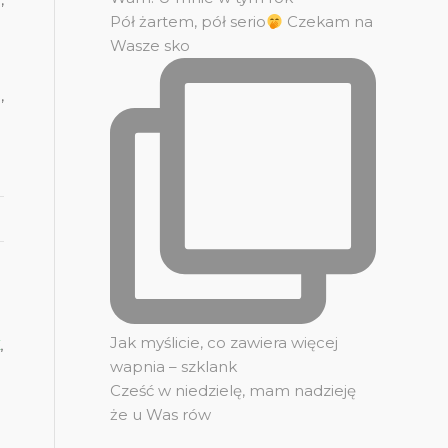
Pół żartem, pół serio
Czekam na
Wasze sko
,
Jak myślicie, co zawiera więcej
K
,
wapnia – szklank
Cześć w niedzielę, mam nadzieję
że u Was rów