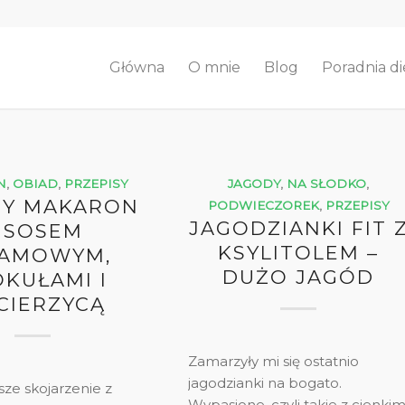
Główna
O mnie
Blog
Poradnia di
N
,
OBIAD
,
PRZEPISY
JAGODY
,
NA SŁODKO
,
TY MAKARON
PODWIECZOREK
,
PRZEPISY
JAGODZIANKI FIT 
 SOSEM
KSYLITOLEM –
ZAMOWYM,
DUŻO JAGÓD
KUŁAMI I
CIERZYCĄ
Zamarzyły mi się ostatnio
jagodzianki na bogato.
ze skojarzenie z
Wypasione, czyli takie z cienkim