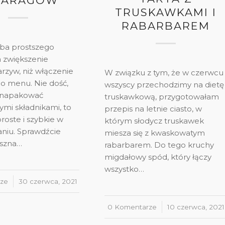
PARAGÓW
TRUSKAWKAMI I
RABARBAREM
ba prostszego
 zwiększenie
rzyw, niż włączenie
W związku z tym, że w czerwcu
o menu. Nie dość,
wszyscy przechodzimy na dietę
e napakować
truskawkową, przygotowałam
ymi składnikami, to
przepis na letnie ciasto, w
proste i szybkie w
którym słodycz truskawek
niu. Sprawdźcie
miesza się z kwaskowatym
yszna…
rabarbarem. Do tego kruchy
migdałowy spód, który łączy
wszystko…
ze
30 czerwca, 2021
0 Komentarze
/
10 czerwca, 2021