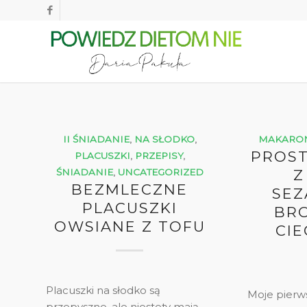
II ŚNIADANIE
,
NA SŁODKO
,
MAKARO
PROS
PLACUSZKI
,
PRZEPISY
,
ŚNIADANIE
,
UNCATEGORIZED
Z
BEZMLECZNE
SE
PLACUSZKI
BRO
OWSIANE Z TOFU
CIE
Placuszki na słodko są
Moje pierws
przepyszne, ale niestety mają