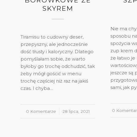
BORÓWKOWE ZE
SZ
SKYREM
Nie ma chy
sposobu na
Tiramisu to cudowny deser,
spożycia wa
przepyszny, ale jednocześnie
zup krem d
dość tłusty i kaloryczny. Dlatego
że łatwo j
pomyślałam sobie, że warto
wartościow
byłoby go trochę odchudzić, tak
jeszcze są 
żeby mógł gościć w menu
przygotowa
trochę częściej niż raz na jakiś
sami, jak p
czas. I chyba…
0 Komentar
/
0 Komentarze
/
28 lipca, 2021