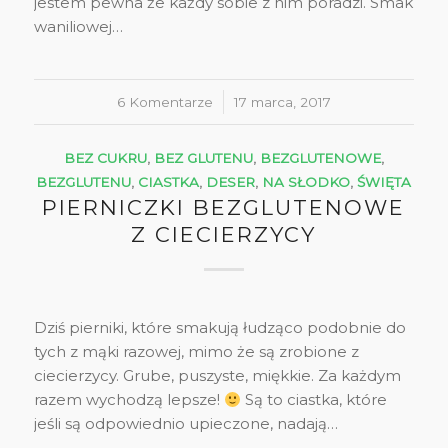
jestem pewna że każdy sobie z nim poradzi. Smak
waniliowej…
6 Komentarze
/
17 marca, 2017
BEZ CUKRU
,
BEZ GLUTENU
,
BEZGLUTENOWE
,
BEZGLUTENU
,
CIASTKA
,
DESER
,
NA SŁODKO
,
ŚWIĘTA
PIERNICZKI BEZGLUTENOWE
Z CIECIERZYCY
Dziś pierniki, które smakują łudząco podobnie do
tych z mąki razowej, mimo że są zrobione z
ciecierzycy. Grube, puszyste, miękkie. Za każdym
razem wychodzą lepsze!
Są to ciastka, które
jeśli są odpowiednio upieczone, nadają…