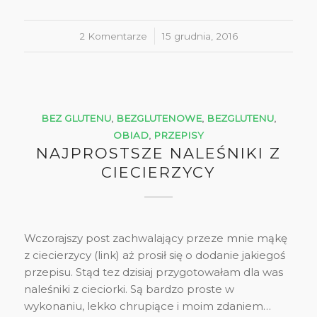
2 Komentarze
/
15 grudnia, 2016
BEZ GLUTENU
,
BEZGLUTENOWE
,
BEZGLUTENU
,
OBIAD
,
PRZEPISY
NAJPROSTSZE NALEŚNIKI Z
CIECIERZYCY
Wczorajszy post zachwalający przeze mnie mąkę
z ciecierzycy (link) aż prosił się o dodanie jakiegoś
przepisu. Stąd tez dzisiaj przygotowałam dla was
naleśniki z cieciorki. Są bardzo proste w
wykonaniu, lekko chrupiące i moim zdaniem…