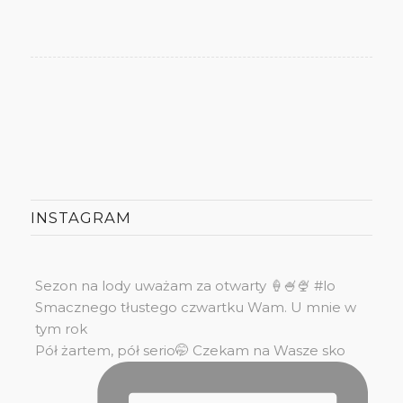
INSTAGRAM
Sezon na lody uważam za otwarty 🍦🍧🍨 #lo
Smacznego tłustego czwartku Wam. U mnie w
tym rok
Pół żartem, pół serio🤭 Czekam na Wasze sko