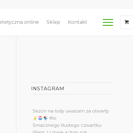
etetyczna online
Sklep
Kontakt
INSTAGRAM
Sezon na lody uważam za otwarty
#lo
Smacznego tłustego czwartku
Wam. U mnie w tym rok