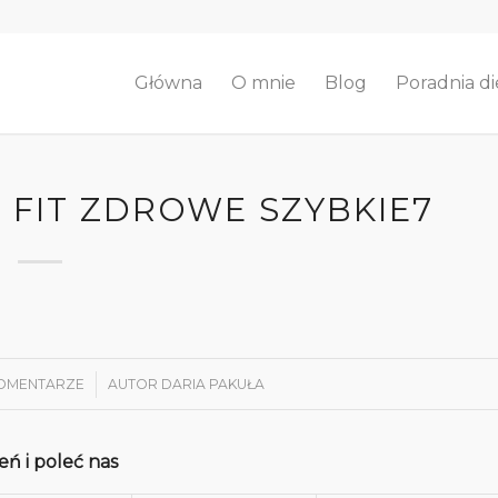
Główna
O mnie
Blog
Poradnia di
 FIT ZDROWE SZYBKIE7
KOMENTARZE
/
AUTOR
DARIA PAKUŁA
ń i poleć nas