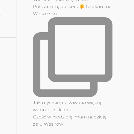
Pół żartem, pół serio
Czekam na
Wasze sko
Jak myślicie, co zawiera więcej
wapnia – szklank
Cześć w niedzielę, mam nadzieję
że u Was rów