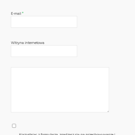
*
E-mail
Witryna internetowa
Korzystając z formularza, zgadzasz się na przechowywanie i