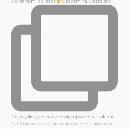
Pół żartem, pół serio
Czekam na Wasze sko
Jak myślicie, co zawiera więcej wapnia – szklank
Cześć w niedzielę, mam nadzieję że u Was rów