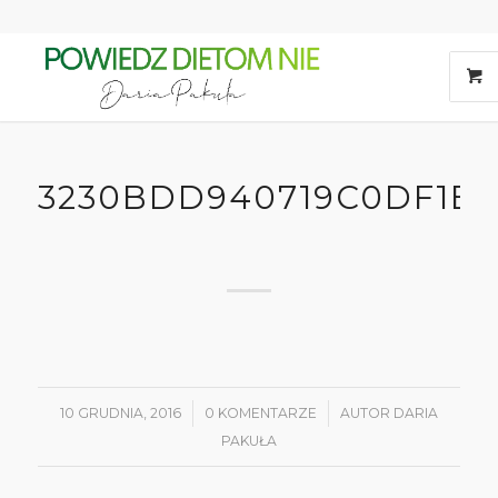
3230BDD940719C0DF1E6
10 GRUDNIA, 2016
/
0 KOMENTARZE
/
AUTOR
DARIA
PAKUŁA