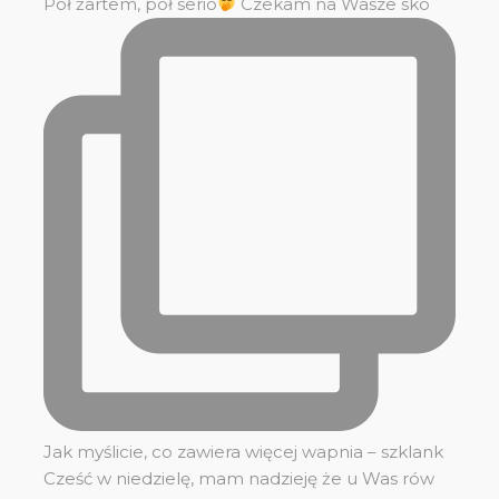
Pół żartem, pół serio
Czekam na Wasze sko
Jak myślicie, co zawiera więcej wapnia – szklank
Cześć w niedzielę, mam nadzieję że u Was rów