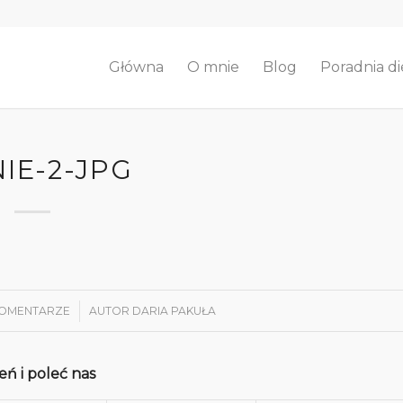
Główna
O mnie
Blog
Poradnia di
NIE-2-JPG
KOMENTARZE
/
AUTOR
DARIA PAKUŁA
ń i poleć nas