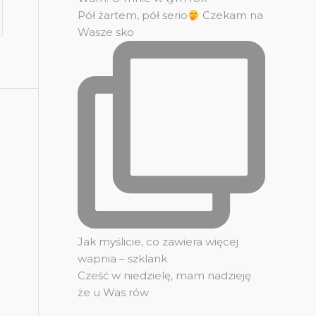
Pół żartem, pół serio
Czekam na
Wasze sko
Jak myślicie, co zawiera więcej
wapnia – szklank
Cześć w niedzielę, mam nadzieję
że u Was rów