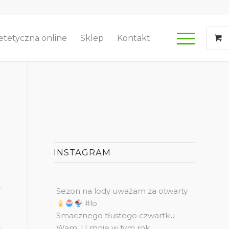
etetyczna online
Sklep
Kontakt
INSTAGRAM
Sezon na lody uważam za otwarty
#lo
Smacznego tłustego czwartku
Wam. U mnie w tym rok