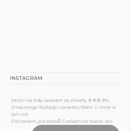
INSTAGRAM
Sezon na lody uważam za otwarty 🍦🍧🍨 #lo
Smacznego tłustego czwartku Wam. U mnie w
tym rok
Pół żartem, pół serio🤭 Czekam na Wasze sko