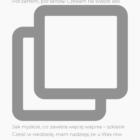
Pół żartem, pół serio🤭 Czekam na Wasze sko
Jak myślicie, co zawiera więcej wapnia – szklank
Cześć w niedzielę, mam nadzieję że u Was rów