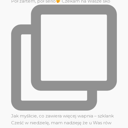
Pół żartem, pół serio
Czekam na Wasze sko
Jak myślicie, co zawiera więcej wapnia – szklank
Cześć w niedzielę, mam nadzieję że u Was rów