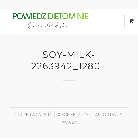
SOY-MILK-
2263942_1280
27 CZERWCA, 2017
/
0 KOMENTARZE
/
AUTOR
DARIA
PAKUŁA