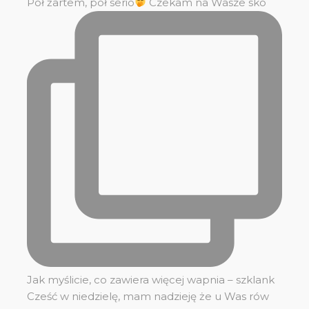
Pół żartem, pół serio
Czekam na Wasze sko
Jak myślicie, co zawiera więcej wapnia – szklank
Cześć w niedzielę, mam nadzieję że u Was rów